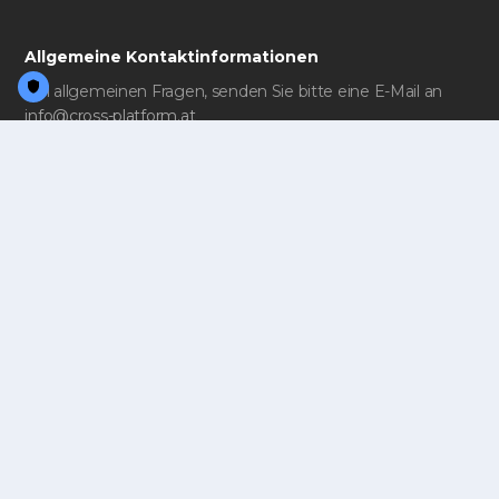
Allgemeine Kontaktinformationen
Bei allgemeinen Fragen, senden Sie bitte eine E-Mail an
info@cross-platform.at
Unsere Anschrift
cross-platform IT GmbH
A-1070 Wien,
Neustiftgasse 32/2a
+43 1 533 89 80
Vollständiger Name